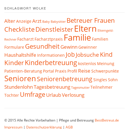
SCHLAGWORT WOLKE
Betreuer Frauen
Alter
Arzt
Anzeige
Baby
Babysitter
Eltern
Checkliste
Dienstleister
Elterngeld-
Familie
Facharzt
Facharztpraxis
Familien
Rechner
Gesundheit
Gewinn
Formulare
Gewinner
Job
Kind
Jobsuche
Haushaltshilfe
Informationen
Kinderbetreuung
Kinder
kostenlos
Meinung
Reise
Patienten-Beratung
Portal
Praxis
Profil
Schwerpunkte
Senioren
Seniorenbetreuung
Singles
Sohn
Stundenlohn
Tagesbetreuung
Teilnehmer
Tagesmutter
Umfrage
Urlaub
Verlosung
Tochter
© 2015 Alle Rechte Vorbehalten | Pflege und Betreuung
BestBetreut.de
Impressum
|
Datenschutzerklärung
|
AGB