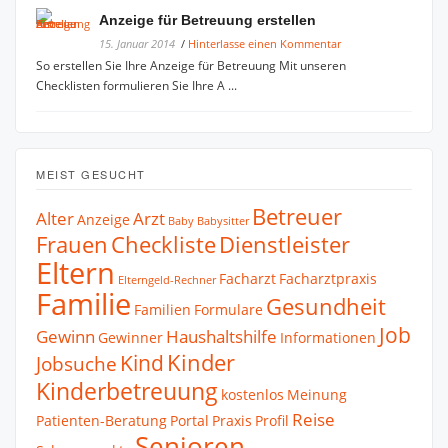
Anzeige für Betreuung erstellen
15. Januar 2014
/
Hinterlasse einen Kommentar
So erstellen Sie Ihre Anzeige für Betreuung Mit unseren
Checklisten formulieren Sie Ihre A ...
MEIST GESUCHT
Betreuer
Alter
Arzt
Anzeige
Baby
Babysitter
Frauen
Checkliste
Dienstleister
Eltern
Facharzt
Facharztpraxis
Elterngeld-Rechner
Familie
Gesundheit
Familien
Formulare
Job
Gewinn
Haushaltshilfe
Gewinner
Informationen
Kinder
Kind
Jobsuche
Kinderbetreuung
kostenlos
Meinung
Reise
Patienten-Beratung
Portal
Praxis
Profil
Senioren