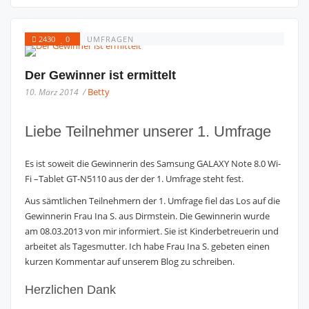
2430
0
UMFRAGEN
Der Gewinner ist ermittelt
Betty
10. März 2014 /
Liebe Teilnehmer unserer 1. Umfrage
Es ist soweit die Gewinnerin des Samsung GALAXY Note 8.0 Wi-
Fi –Tablet GT-N5110 aus der der 1. Umfrage steht fest.
Aus sämtlichen Teilnehmern der 1. Umfrage fiel das Los auf die
Gewinnerin Frau Ina S. aus Dirmstein. Die Gewinnerin wurde
am 08.03.2013 von mir informiert. Sie ist Kinderbetreuerin und
arbeitet als Tagesmutter. Ich habe Frau Ina S. gebeten einen
kurzen Kommentar auf unserem Blog zu schreiben.
Herzlichen Dank