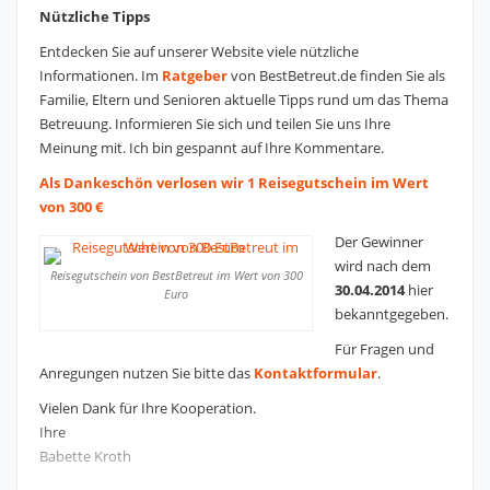
Nützliche Tipps
Entdecken Sie auf unserer Website viele nützliche
Informationen. Im
Ratgeber
von BestBetreut.de finden Sie als
Familie, Eltern und Senioren aktuelle Tipps rund um das Thema
Betreuung. Informieren Sie sich und teilen Sie uns Ihre
Meinung mit. Ich bin gespannt auf Ihre Kommentare.
Als Dankeschön verlosen wir 1 Reisegutschein im Wert
von 300 €
Der Gewinner
wird nach dem
Reisegutschein von BestBetreut im Wert von 300
30.04.2014
hier
Euro
bekanntgegeben.
Für Fragen und
Anregungen nutzen Sie bitte das
Kontaktformular
.
Vielen Dank für Ihre Kooperation.
Ihre
Babette Kroth