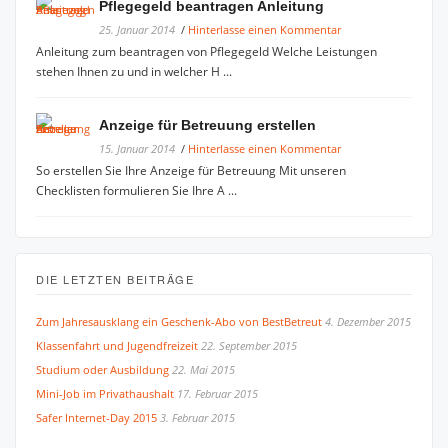
Pflegegeld beantragen Anleitung
25. Januar 2014
/
Hinterlasse einen Kommentar
Anleitung zum beantragen von Pflegegeld Welche Leistungen
stehen Ihnen zu und in welcher H ...
Anzeige für Betreuung erstellen
15. Januar 2014
/
Hinterlasse einen Kommentar
So erstellen Sie Ihre Anzeige für Betreuung Mit unseren
Checklisten formulieren Sie Ihre A ...
DIE LETZTEN BEITRÄGE
Zum Jahresausklang ein Geschenk-Abo von BestBetreut
4. Dezember 2015
Klassenfahrt und Jugendfreizeit
22. September 2015
Studium oder Ausbildung
22. Mai 2015
Mini-Job im Privathaushalt
17. Februar 2015
Safer Internet-Day 2015
3. Februar 2015