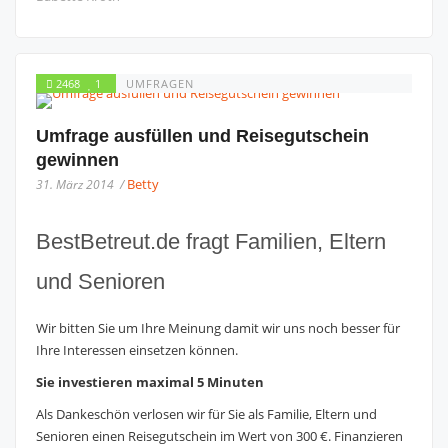
2468
1
UMFRAGEN
Umfrage ausfüllen und Reisegutschein
gewinnen
Betty
31. März 2014 /
BestBetreut.de fragt Familien, Eltern
und Senioren
Wir bitten Sie um Ihre Meinung damit wir uns noch besser für
Ihre Interessen einsetzen können.
Sie investieren maximal 5 Minuten
Als Dankeschön verlosen wir für Sie als Familie, Eltern und
Senioren einen Reisegutschein im Wert von 300 €. Finanzieren