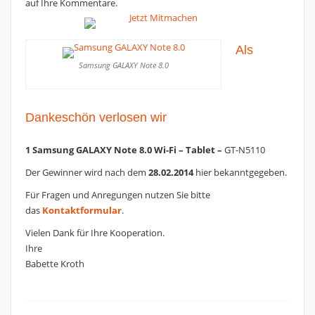
auf Ihre Kommentare.
Als
Samsung GALAXY Note 8.0
Dankeschön verlosen wir
1 Samsung GALAXY Note 8.0 Wi-Fi – Tablet –
GT-N5110
Der Gewinner wird nach dem
28.02.2014
hier bekanntgegeben.
Für Fragen und Anregungen nutzen Sie bitte
das
Kontaktformular
.
Vielen Dank für Ihre Kooperation.
Ihre
Babette Kroth