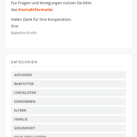
Für Fragen und Anregungen nutzen Sie bitte
das
Kontaktformular
.
Vielen Dank für Ihre Kooperation.
Ihre
Babette Kroth
KATEGORIEN
AKTIONEN
BABYSITTER
CHECKLISTEN
EINKOMMEN
ELTERN
FAMILIE
GESUNDHEIT
HAUS UND GARTEN