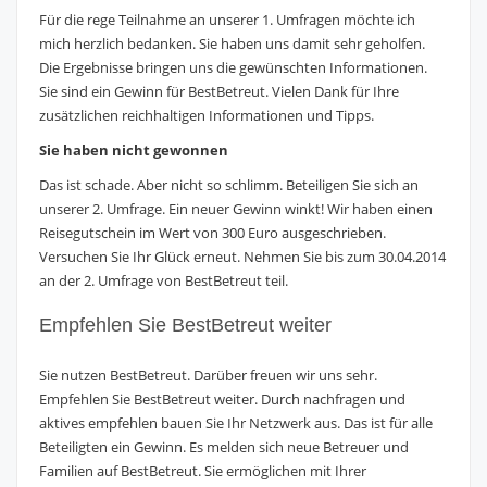
Für die rege Teilnahme an unserer 1. Umfragen möchte ich
mich herzlich bedanken. Sie haben uns damit sehr geholfen.
Die Ergebnisse bringen uns die gewünschten Informationen.
Sie sind ein Gewinn für BestBetreut. Vielen Dank für Ihre
zusätzlichen reichhaltigen Informationen und Tipps.
Sie haben nicht gewonnen
Das ist schade. Aber nicht so schlimm. Beteiligen Sie sich an
unserer 2. Umfrage. Ein neuer Gewinn winkt! Wir haben einen
Reisegutschein im Wert von 300 Euro ausgeschrieben.
Versuchen Sie Ihr Glück erneut. Nehmen Sie bis zum 30.04.2014
an der 2. Umfrage von BestBetreut teil.
Empfehlen Sie BestBetreut weiter
Sie nutzen BestBetreut. Darüber freuen wir uns sehr.
Empfehlen Sie BestBetreut weiter. Durch nachfragen und
aktives empfehlen bauen Sie Ihr Netzwerk aus. Das ist für alle
Beteiligten ein Gewinn. Es melden sich neue Betreuer und
Familien auf BestBetreut. Sie ermöglichen mit Ihrer