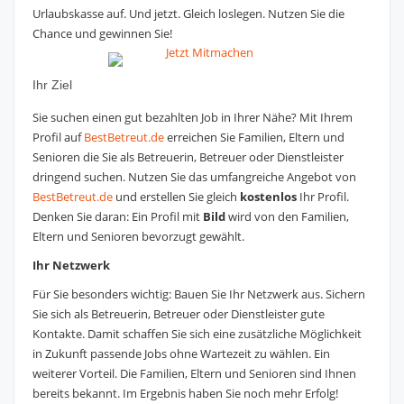
Urlaubskasse auf. Und jetzt. Gleich loslegen. Nutzen Sie die
Chance und gewinnen Sie!
Ihr Ziel
Sie suchen einen gut bezahlten Job in Ihrer Nähe? Mit Ihrem
Profil auf
BestBetreut.de
erreichen Sie Familien, Eltern und
Senioren die Sie als Betreuerin, Betreuer oder Dienstleister
dringend suchen. Nutzen Sie das umfangreiche Angebot von
BestBetreut.de
und erstellen Sie gleich
kostenlos
Ihr Profil.
Denken Sie daran: Ein Profil mit
Bild
wird von den Familien,
Eltern und Senioren bevorzugt gewählt.
Ihr Netzwerk
Für Sie besonders wichtig: Bauen Sie Ihr Netzwerk aus. Sichern
Sie sich als Betreuerin, Betreuer oder Dienstleister gute
Kontakte. Damit schaffen Sie sich eine zusätzliche Möglichkeit
in Zukunft passende Jobs ohne Wartezeit zu wählen. Ein
weiterer Vorteil. Die Familien, Eltern und Senioren sind Ihnen
bereits bekannt. Im Ergebnis haben Sie noch mehr Erfolg!