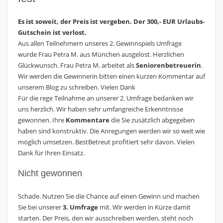
Es ist soweit, der Preis ist vergeben. Der 300,- EUR Urlaubs-
Gutschein ist verlost.
Aus allen Teilnehmern unseres 2. Gewinnspiels Umfrage
wurde Frau Petra M. aus München ausgelost. Herzlichen
Glückwunsch. Frau Petra M. arbeitet als
Seniorenbetreuerin
.
Wir werden die Gewinnerin bitten einen kurzen Kommentar auf
unserem Blog zu schreiben. Vielen Dank
Für die rege Teilnahme an unserer 2. Umfrage bedanken wir
uns herzlich. Wir haben sehr umfangreiche Erkenntnisse
gewonnen. Ihre
Kommentare
die Sie zusätzlich abgegeben
haben sind konstruktiv. Die Anregungen werden wir so weit wie
möglich umsetzen. BestBetreut profitiert sehr davon. Vielen
Dank für Ihren Einsatz.
Nicht gewonnen
Schade. Nutzen Sie die Chance auf einen Gewinn und machen
Sie bei unserer
3. Umfrage
mit. Wir werden in Kürze damit
starten. Der Preis, den wir ausschreiben werden, steht noch