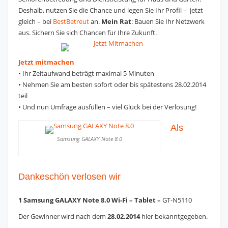
Deshalb, nutzen Sie die Chance und legen Sie Ihr Profil – jetzt
gleich – bei
BestBetreut
an.
Mein Rat
: Bauen Sie Ihr Netzwerk
aus. Sichern Sie sich Chancen für Ihre Zukunft.
Jetzt mitmachen
• Ihr Zeitaufwand beträgt maximal 5 Minuten
• Nehmen Sie am besten sofort oder bis spätestens 28.02.2014
teil
• Und nun Umfrage ausfüllen – viel Glück bei der Verlosung!
Als
Samsung GALAXY Note 8.0
Dankeschön verlosen wir
1 Samsung GALAXY Note 8.0 Wi-Fi – Tablet –
GT-N5110
Der Gewinner wird nach dem
28.02.2014
hier bekanntgegeben.