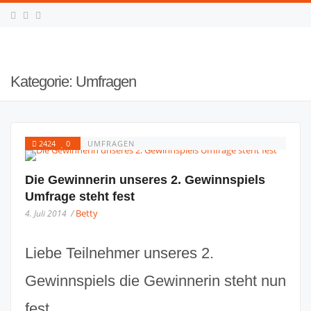
Kategorie:
Umfragen
2424
0
UMFRAGEN
Die Gewinnerin unseres 2. Gewinnspiels
Umfrage steht fest
Betty
4. Juli 2014 /
Liebe Teilnehmer unseres 2.
Gewinnspiels die Gewinnerin steht nun
fest