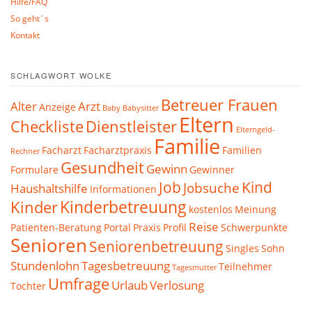
Hilfe/FAQ
So geht´s
Kontakt
SCHLAGWORT WOLKE
Betreuer Frauen
Alter
Arzt
Anzeige
Baby
Babysitter
Eltern
Checkliste
Dienstleister
Elterngeld-
Familie
Facharzt
Facharztpraxis
Familien
Rechner
Gesundheit
Gewinn
Formulare
Gewinner
Job
Kind
Jobsuche
Haushaltshilfe
Informationen
Kinderbetreuung
Kinder
kostenlos
Meinung
Reise
Patienten-Beratung
Portal
Praxis
Profil
Schwerpunkte
Senioren
Seniorenbetreuung
Singles
Sohn
Stundenlohn
Tagesbetreuung
Teilnehmer
Tagesmutter
Umfrage
Urlaub
Verlosung
Tochter