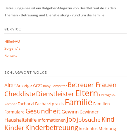
Betreuungs-Fee ist ein Ratgeber-Magazin von BestBetreut.de zu den
Themen - Betreuung und Dienstleistung - rund um die Familie
SERVICE
Hilfe/FAQ
So geht´s
Kontakt
SCHLAGWORT WOLKE
Betreuer Frauen
Alter
Arzt
Anzeige
Baby
Babysitter
Eltern
Checkliste
Dienstleister
Elterngeld-
Familie
Facharzt
Facharztpraxis
Familien
Rechner
Gesundheit
Gewinn
Formulare
Gewinner
Job
Kind
Jobsuche
Haushaltshilfe
Informationen
Kinderbetreuung
Kinder
kostenlos
Meinung