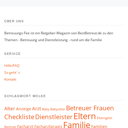
ÜBER UNS
Betreuungs-Fee ist ein Ratgeber-Magazin von BestBetreut.de zu den
Themen - Betreuung und Dienstleistung - rund um die Familie
SERVICE
Hilfe/FAQ
So geht´s
Kontakt
SCHLAGWORT WOLKE
Betreuer Frauen
Alter
Arzt
Anzeige
Baby
Babysitter
Eltern
Checkliste
Dienstleister
Elterngeld-
Familie
Facharzt
Facharztpraxis
Familien
Rechner